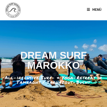
MENÜ
DREAM SURF
MAROKKO
All-inclusive Surf- & Yoga-Retreat in
Tamraght / Taghazout-Bucht